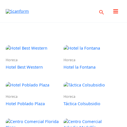
Ir
al
Buscar
contenido
Horeca
Horeca
Horeca
Hotel Best Western
Hotel la Fontana
Horeca
Horeca
Hotel Poblado Plaza
Táctica Colsubsidio