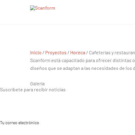
Ir
al
contenido
Cafeterías y restaurantes
Cafeterías y restaurantes
Inicio
/
Proyectos
/
Horeca
/ Cafeterías y restaura
Scanform está capacitado para ofrecer distintas o
diseños que se adaptan a las necesidades de los 
Galería
Suscríbete para recibir noticias
Tu correo electrónico