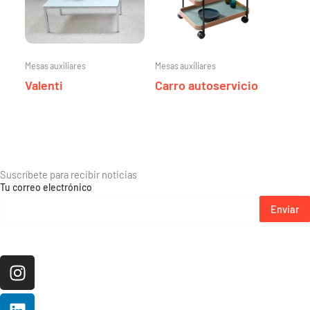
Mesas auxiliares
Mesas auxiliares
Valenti
Carro autoservicio
Suscríbete para recibir noticias
Tu correo electrónico
Enviar
Instagram
Linkedin
Pinterest