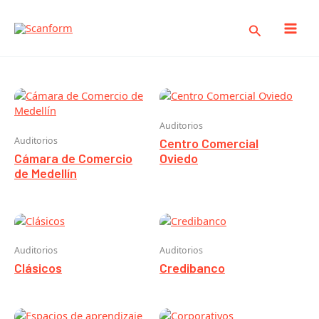
Ir
al
Buscar
contenido
Auditorios
Auditorios
Auditorios
Centro Comercial
Cámara de Comercio
Oviedo
de Medellín
Auditorios
Auditorios
Clásicos
Credibanco