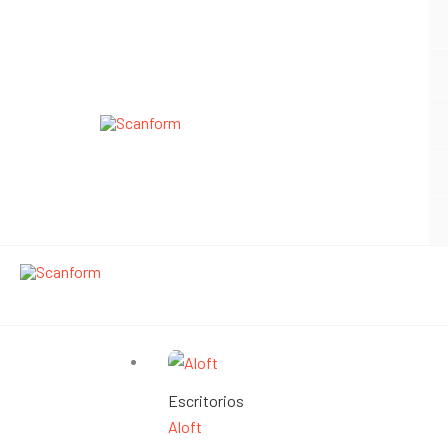
Ir
al
contenido
Aloft
Escritorios
Aloft