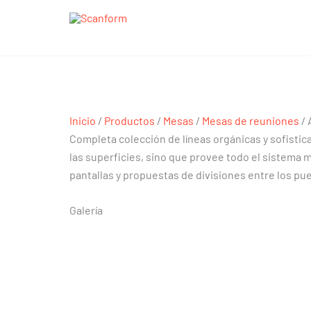
Ir
al
contenido
Aloft
Aloft
Inicio
/
Productos
/
Mesas
/
Mesas de reuniones
/ 
Completa colección de líneas orgánicas y sofistic
las superficies, sino que provee todo el sistema 
pantallas y propuestas de divisiones entre los pue
Galería