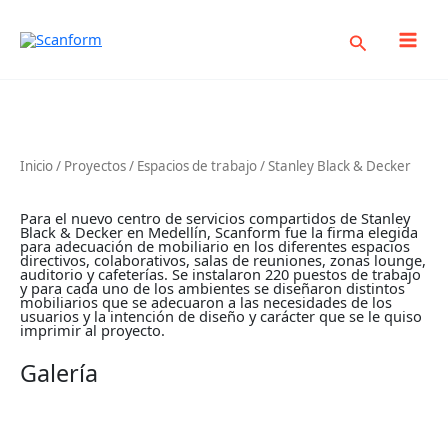
Ir
al
Buscar
contenido
Stanley Black & Decker
Inicio
/
Proyectos
/
Espacios de trabajo
/ Stanley Black & Decker
Para el nuevo centro de servicios compartidos de Stanley
Black & Decker en Medellín, Scanform fue la firma elegida
para adecuación de mobiliario en los diferentes espacios
directivos, colaborativos, salas de reuniones, zonas lounge,
auditorio y cafeterías. Se instalaron 220 puestos de trabajo
y para cada uno de los ambientes se diseñaron distintos
mobiliarios que se adecuaron a las necesidades de los
usuarios y la intención de diseño y carácter que se le quiso
imprimir al proyecto.
Galería