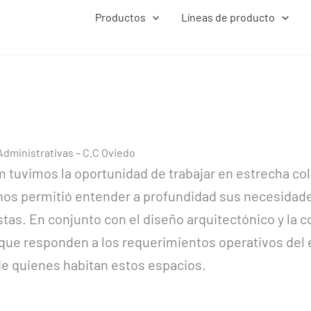
Productos
Líneas de producto
 – C.C Oviedo
 – C.C Oviedo
Administrativas – C.C Oviedo
m tuvimos la oportunidad de trabajar en estrecha co
nos permitió entender a profundidad sus necesidades
stas. En conjunto con el diseño arquitectónico y la 
ue responden a los requerimientos operativos del equ
de quienes habitan estos espacios.