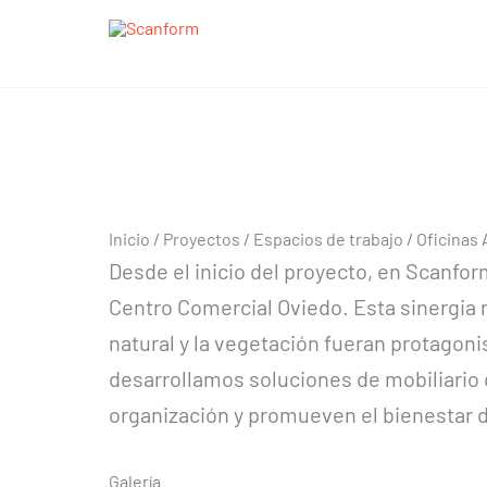
Ir
al
contenido
Oficinas Administrativas
Oficinas Administrativas
Inicio
/
Proyectos
/
Espacios de trabajo
/ Oficinas 
Desde el inicio del proyecto, en Scanfor
Centro Comercial Oviedo. Esta sinergia 
natural y la vegetación fueran protagoni
desarrollamos soluciones de mobiliario q
organización y promueven el bienestar 
Galería