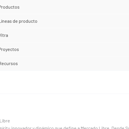
Productos
Líneas de producto
Vitra
Proyectos
Recursos
Libre
espíritu innovador y dinámico que define a Mercado Libre. Desde