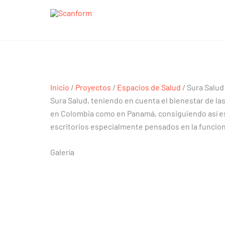
Ir
al
contenido
Sura Salud
Sura Salud
Inicio
/
Proyectos
/
Espacios de Salud
/ Sura Salud
Sura Salud, teniendo en cuenta el bienestar de la
en Colombia como en Panamá, consiguiendo así es
escritorios especialmente pensados en la funcional
Galería