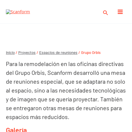
Ir
al
Buscar
contenido
Grupo Orbis
Grupo Orbis
Inicio
/
Proyectos
/
Espacios de reuniones
/ Grupo Orbis
Para la remodelación en las oficinas directivas
del Grupo Orbis, Scanform desarrolló una mesa
de reuniones especial, que se adaptara no solo
al espacio, sino a las necesidades tecnológicas
y de imagen que se quería proyectar. También
se entregaron otras mesas de reuniones para
espacios más reducidos.
Galería