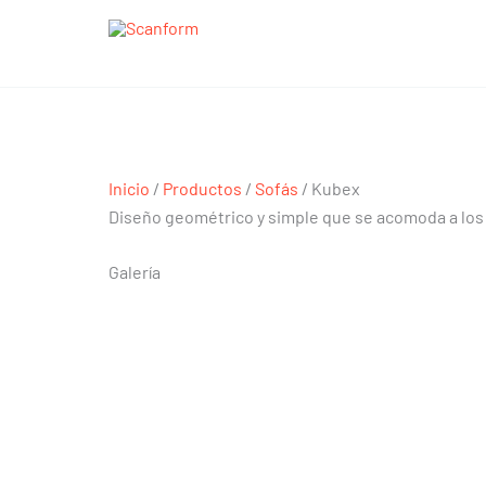
Ir
al
contenido
Kubex
Kubex
Inicio
/
Productos
/
Sofás
/ Kubex
Diseño geométrico y simple que se acomoda a los m
Galería