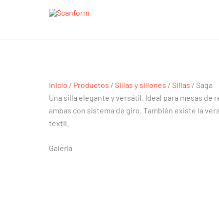
Ir
al
contenido
Saga
Saga
Inicio
/
Productos
/
Sillas y sillones
/
Sillas
/ Saga
Una silla elegante y versátil. Ideal para mesas de
ambas con sistema de giro. También existe la vers
textil.
Galería