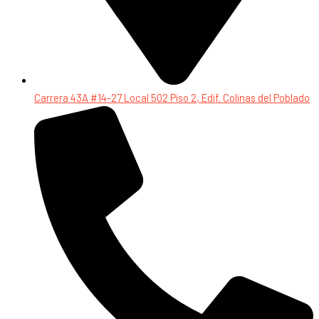
Carrera 43A #14-27 Local 502 Piso 2, Edif. Colinas del Poblado