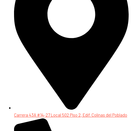
Carrera 43A #14-27 Local 502 Piso 2, Edif. Colinas del Poblado