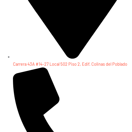
Carrera 43A #14-27 Local 502 Piso 2, Edif. Colinas del Poblado