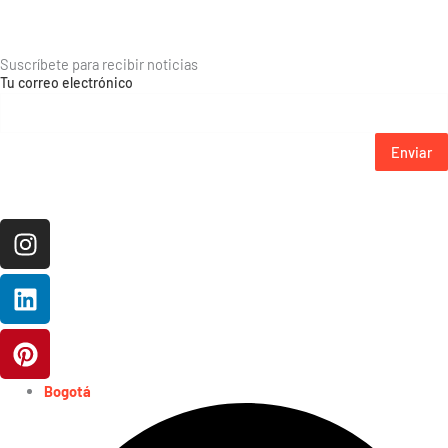
Suscríbete para recibir noticias
Tu correo electrónico
Enviar
Instagram
Linkedin
Pinterest
Bogotá