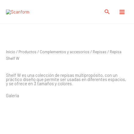
Ir
al
Buscar
contenido
Repisa Shelf W
Inicio
/
Productos
/
Complementos y accesorios
/
Repisas
/ Repisa
Shelf W
Shelf W es una colección de repisas multipropósito, con un
práctico diseño que permite ser usadas en diferentes espacios,
y se ofrece en 3 tamaños y colores.
Galería