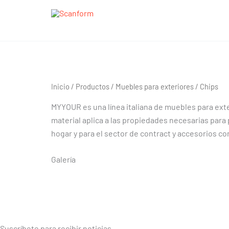
Ir
al
contenido
Chips
Chips
Inicio
/
Productos
/
Muebles para exteriores
/ Chips
MYYOUR es una línea italiana de muebles para exte
material aplica a las propiedades necesarias para 
hogar y para el sector de contract y accesorios 
Galería
Suscríbete para recibir noticias