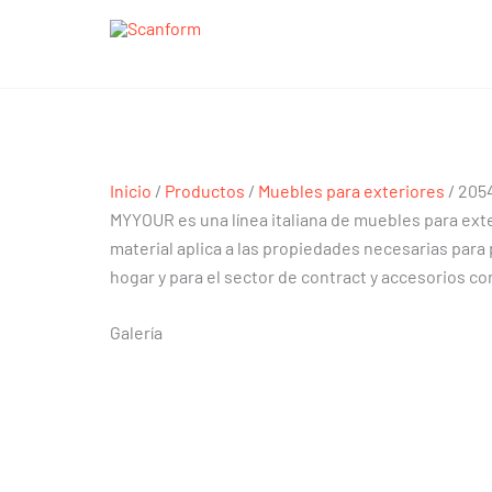
Ir
al
contenido
2054 Monoblock
2054 Monoblock
Inicio
/
Productos
/
Muebles para exteriores
/ 205
MYYOUR es una línea italiana de muebles para exte
material aplica a las propiedades necesarias para 
hogar y para el sector de contract y accesorios 
Galería