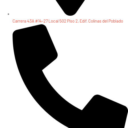
Carrera 43A #14-27 Local 502 Piso 2, Edif. Colinas del Poblado