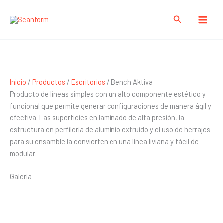
Ir
al
Buscar
contenido
Bench Aktiva
Bench Aktiva
Inicio
/
Productos
/
Escritorios
/ Bench Aktiva
Producto de líneas simples con un alto componente estético y
funcional que permite generar configuraciones de manera ágil y
efectiva. Las superficies en laminado de alta presión, la
estructura en perfilería de aluminio extruido y el uso de herrajes
para su ensamble la convierten en una línea liviana y fácil de
modular.
Galería