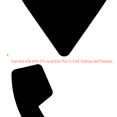
Carrera 43A #14-27 Local 502 Piso 2, Edif. Colinas del Poblado