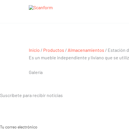
Ir
al
contenido
Estación de café Fikka
Estación de café Fikka
Inicio
/
Productos
/
Almacenamientos
/ Estación d
Es un mueble independiente y liviano que se utili
Galería
Suscríbete para recibir noticias
Tu correo electrónico